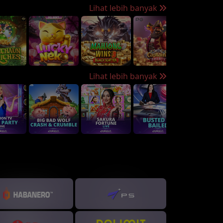
Lihat lebih banyak
Lihat lebih banyak