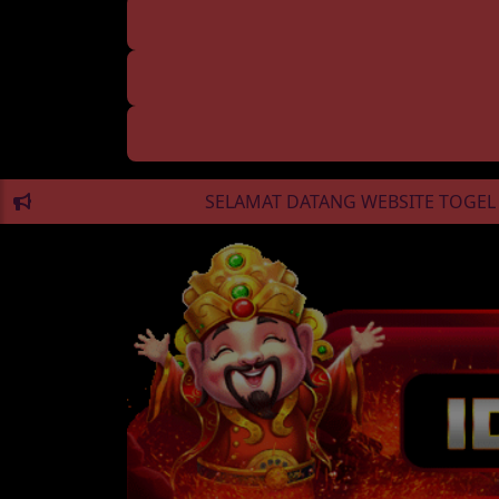
SELAMAT DATANG WEBSITE TOGEL & SLOT NGO500 , SIL