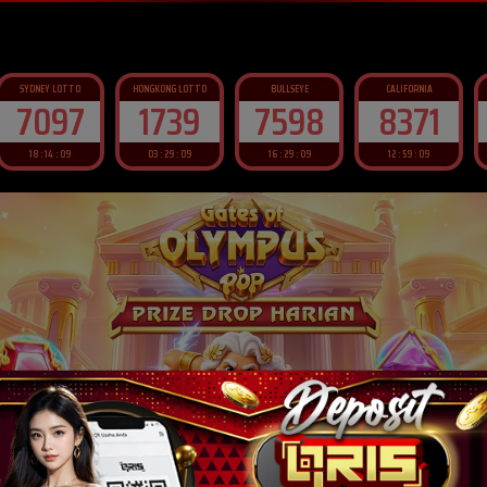
HONGKONG LOTTO
BULLSEYE
CALIFORNIA
CAROLINADAY
1739
7598
8371
9860
03 : 29 : 07
16 : 29 : 07
12 : 59 : 07
06 : 29 : 07