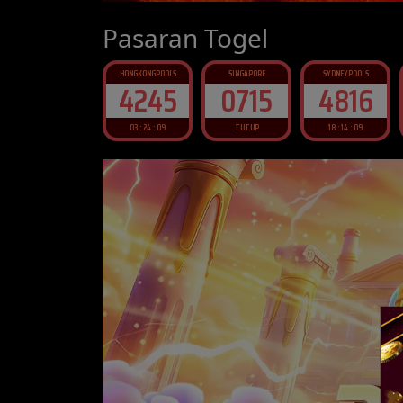
Pasaran Togel
HONGKONGPOOLS
SINGAPORE
SYDNEYPOOLS
SYDNEY LOTTO
4245
0715
4816
7097
03 : 24 : 07
TUTUP
18 : 14 : 07
18 : 14 : 07