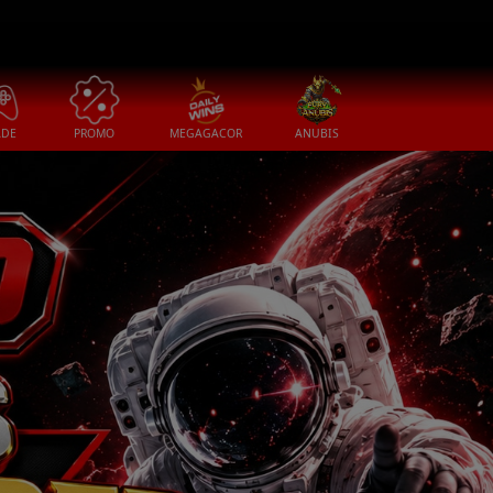
ADE
PROMO
MEGAGACOR
ANUBIS