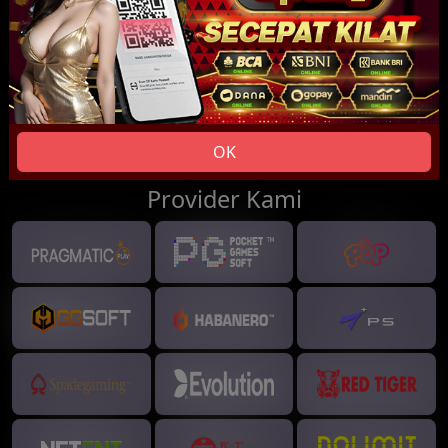
Casino
Lihat lebih banyak
OK
Provider Kami