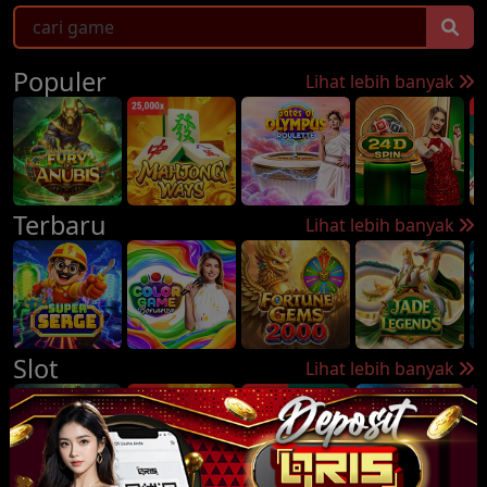
Populer
Lihat lebih banyak
Terbaru
Lihat lebih banyak
Slot
Lihat lebih banyak