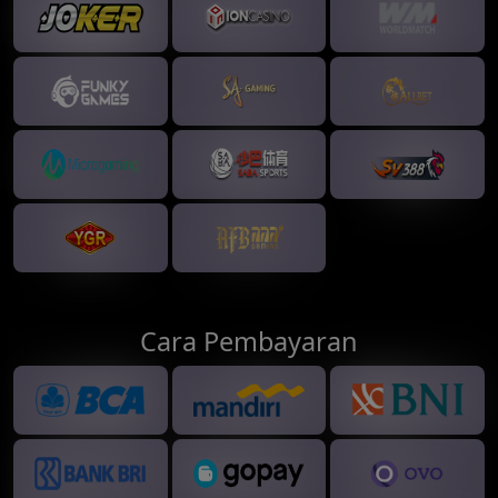
Cara Pembayaran