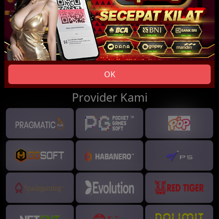
Casino
Lihat lebih banyak
OK
Provider Kami