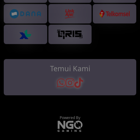
Temui Kami
Powered By