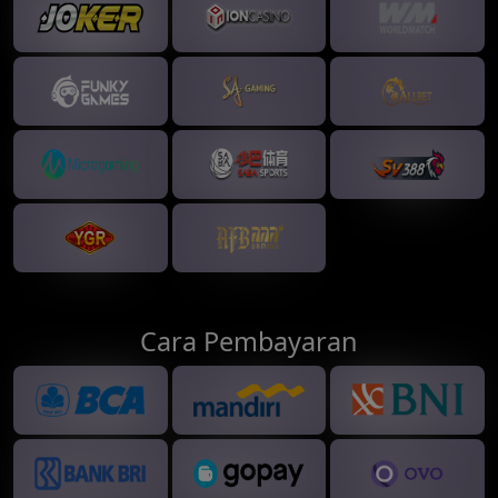
Cara Pembayaran