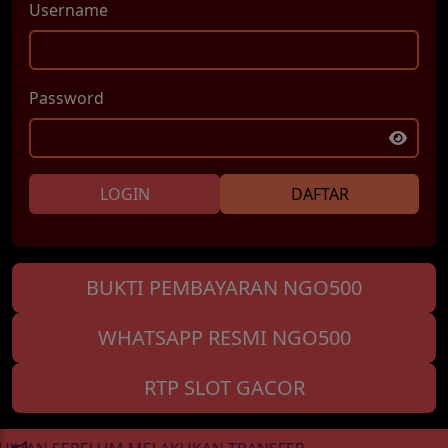
Username
Password
LOGIN
DAFTAR
BUKTI PEMBAYARAN NGO500
WHATSAPP RESMI NGO500
RTP SLOT GACOR