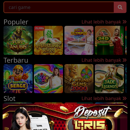
Populer
Lihat lebih banyak
Terbaru
Lihat lebih banyak
Slot
Lihat lebih banyak