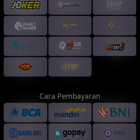
Cara Pembayaran