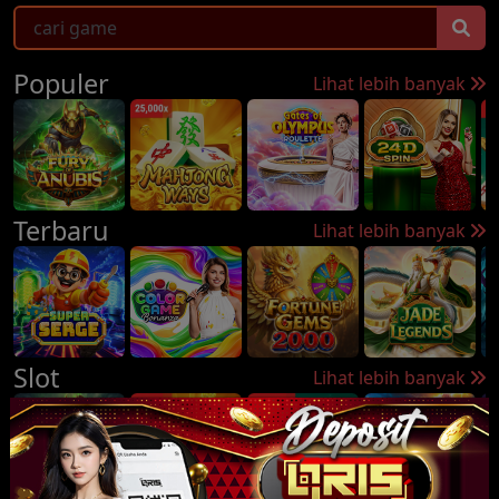
Populer
Lihat lebih banyak
Terbaru
Lihat lebih banyak
Slot
Lihat lebih banyak