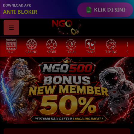
DOWNLOAD APK
KLIK DI SINI
ANTI BLOKIR
SLOT
CASINO
SPORT
TOGEL
TABLE
FISHING
COCK