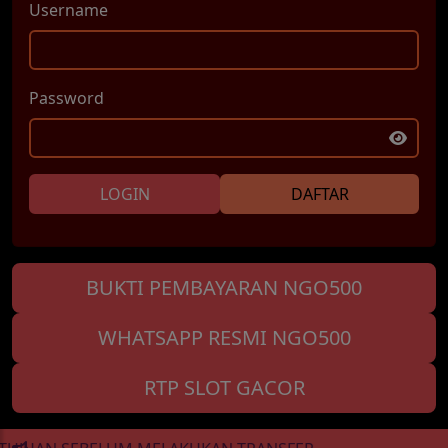
Username
Password
LOGIN
DAFTAR
BUKTI PEMBAYARAN NGO500
WHATSAPP RESMI NGO500
RTP SLOT GACOR