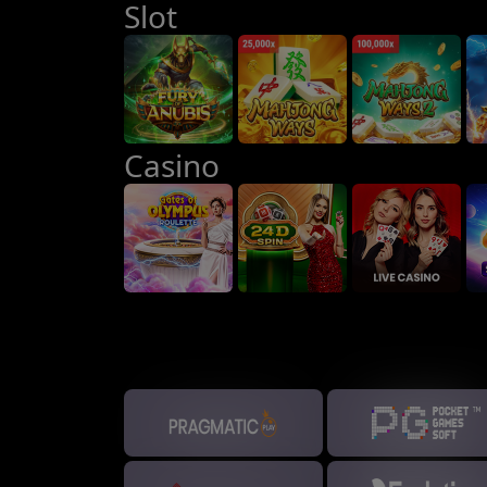
Slot
Casino