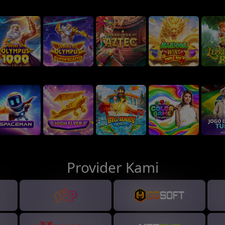
Provider Kami