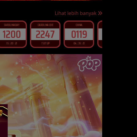
Lihat lebih banyak
CAROLINA EVE
CHINA
JAPAN
KENTUCKY EVE
2247
0119
2546
0052
TUTUP
04 : 35 : 19
06 : 30 : 19
23 : 20 : 19