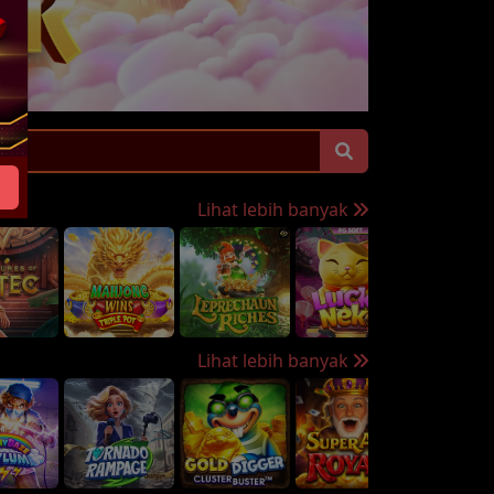
Lihat lebih banyak
Lihat lebih banyak