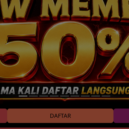
DAFTAR