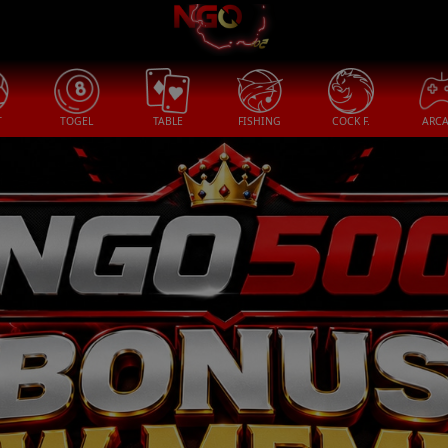
T
TOGEL
TABLE
FISHING
COCK F.
ARC