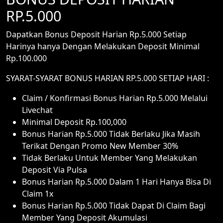
RP.5.000
Dapatkan Bonus Deposit Harian Rp.5.000 Setiap
Harinya hanya Dengan Melakukan Deposit Minimal
Rp.100.000
SYARAT-SYARAT BONUS HARIAN RP.5.000 SETIAP HARI :
Claim / Konfirmasi Bonus Harian Rp.5.000 Melalui
Livechat
Minimal Deposit Rp.100,000
Bonus Harian Rp.5.000 Tidak Berlaku Jika Masih
Terikat Dengan Promo New Member 30%
Tidak Berlaku Untuk Member Yang Melakukan
Deposit Via Pulsa
Bonus Harian Rp.5.000 Dalam 1 Hari Hanya Bisa Di
Claim 1x
Bonus Harian Rp.5.000 Tidak Dapat Di Claim Bagi
Member Yang Deposit Akumulasi