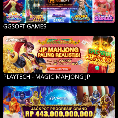
GGSOFT GAMES
PLAYTECH - MAGIC MAHJONG JP