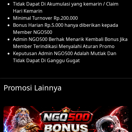
Tidak Dapat Di Akumulasi yang kemarin / Claim
Hari Kemarin
Minimal Turnover Rp.200.000
Bonus Harian Rp.5.000 hanya diberikan kepada
Member NGO500
Admin NGO500 Berhak Menarik Kembali Bonus Jika
Member Terindikasi Menyalahi Aturan Promo
Keputusan Admin NGO500 Adalah Mutlak Dan
Tidak Dapat Di Ganggu Gugat
Promosi Lainnya