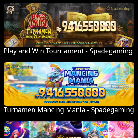
Play and Win Tournament - Spadegaming
Turnamen Mancing Mania - Spadegaming