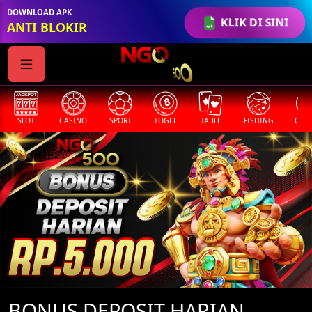
DOWNLOAD APK
KLIK DI SINI
ANTI BLOKIR
CASINO
SPORT
TOGEL
TABLE
FISHING
COCK F.
AR
BONUS DEPOSIT HARIAN